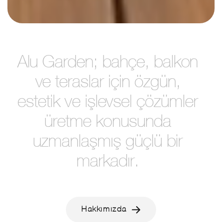
A
l
u
G
a
r
d
e
n
;
b
a
h
ç
e
,
b
a
l
k
o
n
v
e
t
e
r
a
s
l
a
r
i
ç
i
n
ö
z
g
ü
n
,
e
s
t
e
t
i
k
v
e
i
ş
l
e
v
s
e
l
ç
ö
z
ü
m
l
e
r
ü
r
e
t
m
e
k
o
n
u
s
u
n
d
a
u
z
m
a
n
l
a
ş
m
ı
ş
g
ü
ç
l
ü
b
i
r
m
a
r
k
a
d
ı
r
.
Hakkımızda